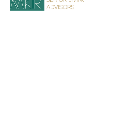
Business Address :
1790 Hughes Landing Boulevard
Suite 400
The Woodlands Texas 77380
Phone Number:
(855) 765-7111
Our Partner
¿Necesita ayuda para
encontrar atención para su
ser querido? Obtenga su